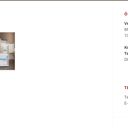
Ö
V
M
1
K
T
D
T
T
E