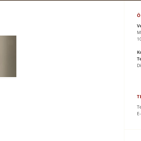
Ö
V
M
1
K
T
D
T
T
E