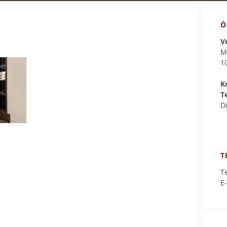
Ö
V
M
1
K
T
D
T
T
E